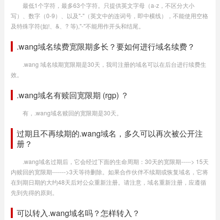
最低1个字符，最多63个字符。只提供英文字母（a-z，不区分大小
写）、数字（0-9）、以及"-"（英文中的连词号，即中横线），不能使用空格
及特殊字符(如!、&、? 等),"-"不能用作开头和结尾。
.wang域名续费宽限期多长？要如何进行域名续费？
.wang 域名续期宽限期是30天，我司注册的域名可以在后台进行续费生
效。
.wang域名有赎回宽限期 (rgp) ？
有，.wang域名赎回的宽限期是30天。
过期且不再续期的.wang域名，多久可以再次被公开注
册？
.wang域名过期后，它会经过下面的生命周期：30天的宽限期-----> 15天
内赎回的宽限期------->3天等待删除。如果合作伙伴不续期或恢复域名，它将
在到期日期的大约48天后对公众重新注册。请注意，域名重新注册，应遵循
先到先得的原则。
可以转入.wang域名吗？怎样转入？