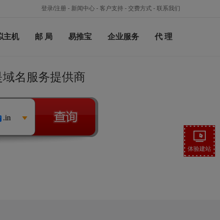
登录/注册
-
新闻中心
-
客户支持
-
交费方式
-
联系我们
拟主机
邮 局
易推宝
企业服务
代 理
络是域名服务提供商
.in
体验建站
。