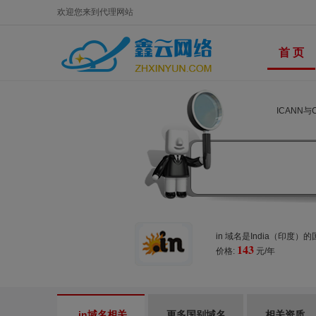
欢迎您来到代理网站
首 页
ICANN
in 域名是India（印
143
价格:
元/年
.in域名相关
更多国别域名
相关资质