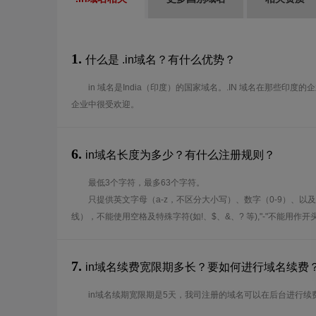
1.
什么是 .in域名？有什么优势？
in 域名是India（印度）的国家域名。.IN 域名在那些印
企业中很受欢迎。
6.
in域名长度为多少？有什么注册规则？
最低3个字符，最多63个字符。
只提供英文字母（a-z，不区分大小写）、数字（0-9）、以及
线），不能使用空格及特殊字符(如!、$、&、? 等),"-"不能用作
7.
in域名续费宽限期多长？要如何进行域名续费
in域名续期宽限期是5天，我司注册的域名可以在后台进行续