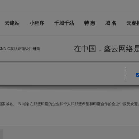
云建站
小程序
千城千站
特 惠
域 名
云虚
在中国，鑫云网
与CNNIC双认证顶级注册商
度）的国家域名。.IN 域名在那些印度的企业和个人和那些希望和印度合作的企业中很受欢迎