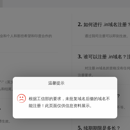
2.
如何进行 .in域名注册
度的企业和个人和那些希望和印度合作的
通过我司注册可以即刻生效。
3.
谁可以注册 .in域名
对注册.in域名的资格没有
注册要求。
"-"（英文中的连词号，即中横
温馨提示
开头和结尾。
4.
注册期限是多长？
根据工信部的要求，未批复域名后缀的域名不
能注册！此页面仅供信息资料展示。
注册期限从1年到5年不等。
？
费生效。
5.
续期期限是多长？