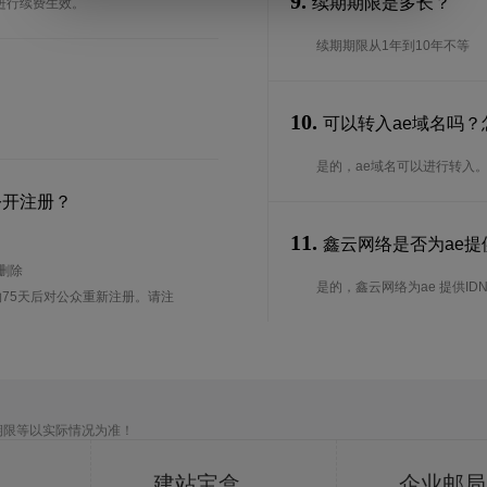
9.
续期期限是多长？
进行续费生效。
续期期限从1年到10年不等
10.
可以转入ae域名吗？
是的，ae域名可以进行转入
公开注册？
11.
鑫云网络是否为ae提供
待删除
是的，鑫云网络为ae 提供ID
75天后对公众重新注册。请注
期限等以实际情况为准！
建站宝盒
企业邮局