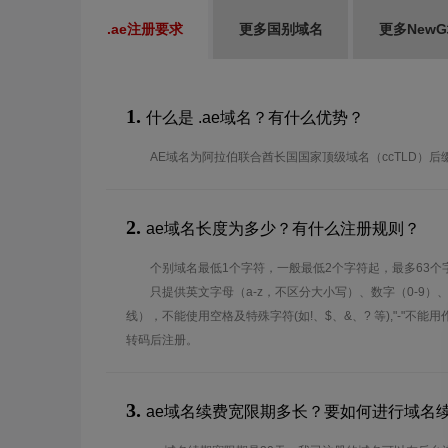
.ae注册要求
更多国别域名
更多New
1.
什么是 .ae域名？有什么优势？
AE域名为阿拉伯联合酋长国国家顶级域名（ccTLD）后
2.
ae域名长度为多少？有什么注册规则？
个别域名最低1个字符，一般最低2个字符起，最多63个
只提供英文字母（a-z，不区分大小写）、数字（0-9）
线），不能使用空格及特殊字符(如!、$、&、? 等),"-"不
转码后注册。
3.
ae域名续费宽限期多长？要如何进行域名