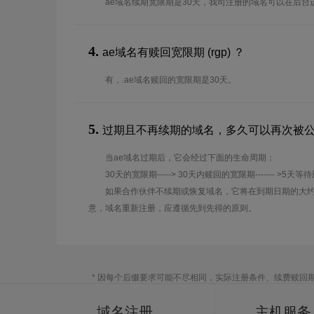
ae域名续期宽限期是30天，我司注册的域名可以在后台
4.
ae域名有赎回宽限期 (rgp) ？
有，.ae域名赎回的宽限期是30天。
5.
过期且不再续期的域名，多久可以再次被
当ae域名过期后，它会经过下面的生命周期：
30天的宽限期-----> 30天内赎回的宽限期------- >5天等
如果合作伙伴不续期或恢复域名，它将在到期日期的大约
意，域名重新注册，应遵循先到先得的原则。
* 因每个后缀要求可能不尽相同，实际注册条件、续费赎回
域名注册
主机服务