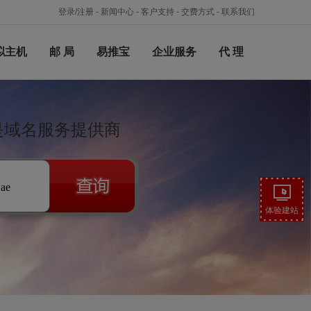
登录/注册
-
新闻中心
-
客户支持
-
交费方式
-
联系我们
拟主机
邮 局
易推宝
企业服务
代 理
络是域名服务提供商
.ae
体验建站