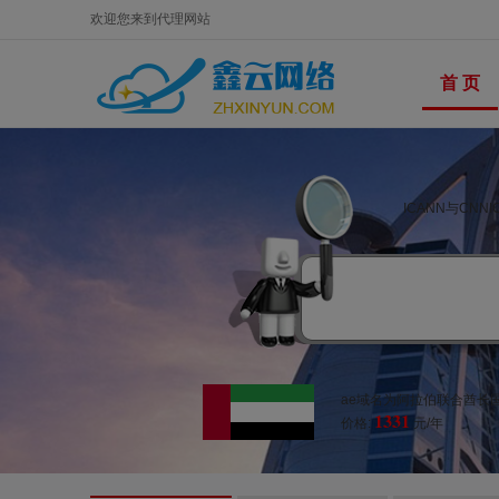
欢迎您来到代理网站
首 页
ICANN与CN
ae域名为阿拉伯联合酋长国国
1331
价格:
元/年