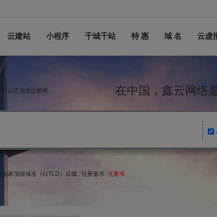
云建站
小程序
千城千站
特 惠
域 名
云虚
在中国，鑫云网
NIC双认证顶级注册商
家顶级域名（ccTLD）后缀.; 注册要求:
无要求