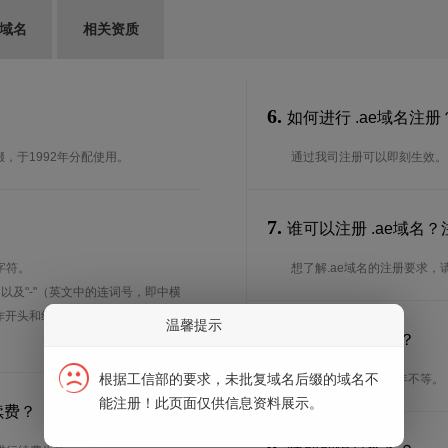
G域名
相关资质
6.
如何进行 .ae域名注册
缀，于1992年分配使用。
通过我司注册可以即刻生效。
7.
谁可以注册 .ae域名
字符。
想了解.ae域名的注册要求，
、以及"-"（英文中的连词号，即中横
能用作开头和结尾。注*中文域名实际是
温馨提示
8.
注册期限是多长？
根据工信部的要求，未批复域名后缀的域名不
注册期限从1年到10年不等。
能注册！此页面仅供信息资料展示。
续费？