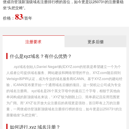
便成功登顶新顶级域名注册排行榜的首位，如今更是以250731的注册量稳
坐“头把交椅”。
83
价格：
/首年
注册要求
更多后缀
什么是xyz域名？有什么优势？
.xyz域名创始人Daniel Negari购买XYZ.com的初衷是希望建立一个为个
人或者公司提供域名服务、网站建设和网络管理的平台。XYZ.com随后得到
Verisign和PIR认证，成为专业的域名服务商ICANN。基于XYZ.com的建站经
验，ICANN宣布要开始一个通用域名后缀的项目。这一契机让公司成为专业
的域名注册商。 xyz域名是26个英文字母中的最后三个字母，相较于其他由
单词构成的新顶级域名来说，“.XYZ”较为朗朗上口、简单易记且应用范围更
为广阔。而“.XYZ”在开放大众注册后的表现更是强劲，首日即有上万的注册
量，一周便成功登顶新顶级域名注册排行榜的首位，如今更是以250731的注
册量稳坐“头把交椅”。
如何进行.xyz 域名注册？