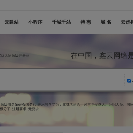
云建站
小程序
千城千站
特 惠
域 名
云虚
在中国，鑫云网
NIC双认证顶级注册商
名为新顶级域名(newG域名)，表示的含义为：此域名适合于民主党候选人、公职人员、国
分子; 注册要求: 无要求