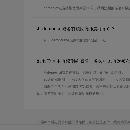
democrat域名续期宽限期是30天，我司注册的域名可
4.
democrat域名有赎回宽限期 (rgp) ？
有，.democrat域名赎回的宽限期是30天。
5.
过期且不再续期的域名，多久可以再次被
当democrat域名过期后，它会经过下面的生命周期：
30天的宽限期-----> 30天内赎回的宽限期------- >5天等
如果合作伙伴不续期或恢复域名，它将在到期日期的大约
意，域名重新注册，应遵循先到先得的原则。
* 因每个后缀要求可能不尽相同，实际注册条件、续费赎回