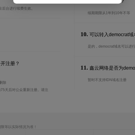
9.
续期期限是多长？
以在后台进行续费生效。
续期期限从1年到10年不等
10.
可以转入democra
是的，democrat域名可
公开注册？
11.
鑫云网络是否为democ
暂时不支持IDN域名注册
待删除
75天后对公众重新注册。请注
期限等以实际情况为准！