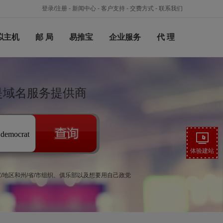
登录/注册
-
新闻中心
-
客户支持
-
交费方式
-
联系我们
拟主机
邮 局
易推宝
企业服务
代 理
络是域名服务提供商
.democrat
体验建站
家/地区和州/省/市组织、俱乐部以及想要用自己政党