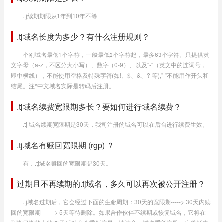
.tj续期期限从1年到10年不等
.tj域名长度为多少？有什么注册规则？
个别域名最低1个字符，一般最低2个字符起，最多63个字符。只提供英
文字母（a-z，不区分大小写）、数字（0-9）、以及"-"（英文中的连词号，
即中横线），不能使用空格及特殊字符(如!、$、&、? 等),"-"不能用作开头和
结尾。注*中文域名实际是转码后注册。
.tj域名续费宽限期多长？要如何进行域名续费？
.tj 域名续期宽限期是30天，我司注册的域名可以在后台进行续费生效。
.tj域名有赎回宽限期 (rgp) ？
有，.tj域名赎回的宽限期是30天。
过期且不再续期的.tj域名，多久可以再次被公开注册？
.tj域名过期后，它会经过下面的生命周期：30天的宽限期-----> 30天内赎
回的宽限期-------> 5天等待删除。如果合作伙伴不续期或恢复域名，它将在