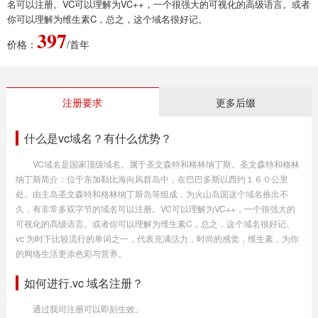
名可以注册。VC可以理解为VC++，一个很强大的可视化的高级语言。或者
你可以理解为维生素C，总之，这个域名很好记。
397
价格：
/首年
注册要求
更多后缀
什么是vc域名？有什么优势？
VC域名是国家顶级域名。属于圣文森特和格林纳丁斯。圣文森特和格林
纳丁斯简介：位于东加勒比海向风群岛中，在巴巴多斯以西约１６０公里
处。由主岛圣文森特和格林纳丁斯岛等组成，为火山岛国这个域名推出不
久，有非常多双字节的域名可以注册。VC可以理解为VC++，一个很强大的
可视化的高级语言。或者你可以理解为维生素C，总之，这个域名很好记。
vc 为时下比较流行的单词之一，代表充满活力，时尚的感觉，维生素，为你
的网络生活更添色彩与营养。
如何进行.vc 域名注册？
通过我司注册可以即刻生效。