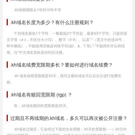
.kh续期期限从1年到10年不等
.kh域名长度为多少？有什么注册规则？
个别域名最低1个字符，一般最低2个字符起，最多63个字符。只提供英
文字母（a-z，不区分大小写）、数字（0-9）、以及"-"（英文中的连词号，
即中横线），不能使用空格及特殊字符(如!、&、? 等),"-"不能用作开头和结
尾。注*中文域名实际是转码后注册。
.kh域名续费宽限期多长？要如何进行域名续费？
.kh 域名续期宽限期是30天，我司注册的域名可以在后台进行续费生
效。
.kh域名有赎回宽限期 (rgp) ？
有，.kh域名赎回的宽限期是30天。
过期且不再续期的.kh域名，多久可以再次被公开注册？
.kh域名过期后，它会经过下面的生命周期：30天的宽限期-----> 30天内