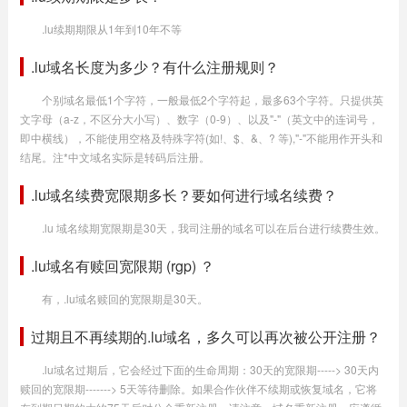
.lu续期期限从1年到10年不等
.lu域名长度为多少？有什么注册规则？
个别域名最低1个字符，一般最低2个字符起，最多63个字符。只提供英
文字母（a-z，不区分大小写）、数字（0-9）、以及"-"（英文中的连词号，
即中横线），不能使用空格及特殊字符(如!、$、&、? 等),"-"不能用作开头和
结尾。注*中文域名实际是转码后注册。
.lu域名续费宽限期多长？要如何进行域名续费？
.lu 域名续期宽限期是30天，我司注册的域名可以在后台进行续费生效。
.lu域名有赎回宽限期 (rgp) ？
有，.lu域名赎回的宽限期是30天。
过期且不再续期的.lu域名，多久可以再次被公开注册？
.lu域名过期后，它会经过下面的生命周期：30天的宽限期-----> 30天内
赎回的宽限期-------> 5天等待删除。如果合作伙伴不续期或恢复域名，它将