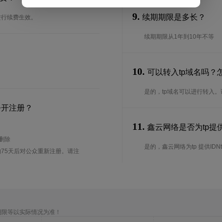
9.
续期期限是多长？
进行续费生效。
续期期限从1年到10年不等
10.
可以转入tp域名吗？
是的，tp域名可以进行转入
公开注册？
11.
鑫云网络是否为tp提供
待删除
是的，鑫云网络为tp 提供IDN
75天后对公众重新注册。请注
期限等以实际情况为准！