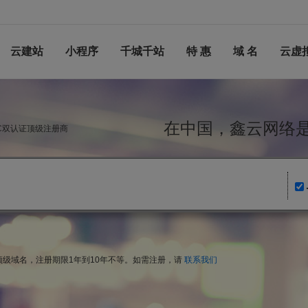
云建站
小程序
千城千站
特 惠
域 名
云虚
在中国，鑫云网
NIC双认证顶级注册商
家顶级域名，注册期限1年到10年不等。如需注册，请
联系我们