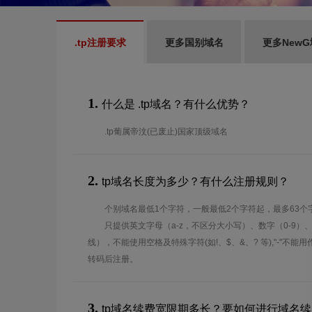
.tp注册要求
更多国别域名
更多New
1.
什么是 .tp域名？有什么优势？
.tp葡属帝汶(已废止)国家顶级域名
2.
tp域名长度为多少？有什么注册规则？
个别域名最低1个字符，一般最低2个字符起，最多63个
只提供英文字母（a-z，不区分大小写）、数字（0-9）
线），不能使用空格及特殊字符(如!、$、&、? 等),"-"不
转码后注册。
3.
tp域名续费宽限期多长？要如何进行域名