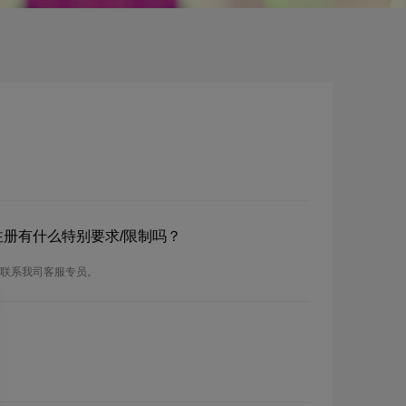
？
？注册有什么特别要求/限制吗？
请联系我司客服专员。