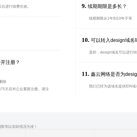
9.
续期期限是多长？
在后台进行续费生效。
续期期限从1年到10年不等
10.
可以转入design域
是的，design域名可以进
公开注册？
11.
鑫云网络是否为desig
待删除
我们已经为该域名提供IDN域
75天后对公众重新注册。请注
期限等以实际情况为准！