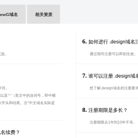
ewG域名
相关资质
6.
如何进行 .design域
优选。
通过我司注册可以即刻生效。
7.
？
谁可以注册 .desig
字符。
想了解.design域名的注册
、以及"-"（英文中的连词号，即中横
能用作开头和结尾。注*中文域名实际是
8.
注册期限是多长？
注册期限从1年到10年不等。
域名续费？