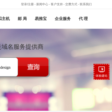
登录/注册
-
新闻中心
-
客户支持
-
交费方式
-
联系我们
拟主机
邮 局
易推宝
企业服务
代 理
络是域名服务提供商
.design
体验建站