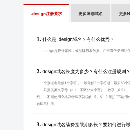
.design注册要求
更多国别域名
更多N
1.
什么是 .design域名？有什么优势？
design是设计领域，或品牌形象传播、广告宣传类网站
2.
design域名长度为多少？有什么注册规则
个别域名最低1个字符，一般最低2个字符起，最多63个
只提供英文字母（a-z，不区分大小写）、数字（0-9）
线），不能使用空格及特殊字符(如!、$、&、? 等),"-"不
转码后注册。
3.
design域名续费宽限期多长？要如何进行