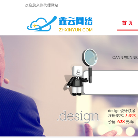
欢迎您来到代理网站
首 页
ICANN与CN
design,设计
注册要求:
无要求
628
价格:
元/年