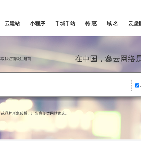
云建站
小程序
千城千站
特 惠
域 名
云虚
在中国，鑫云网
NIC双认证顶级注册商
领域，或品牌形象传播、广告宣传类网站优选。